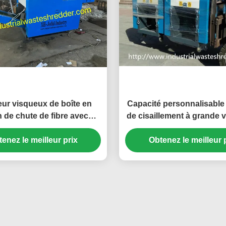
eur visqueux de boîte en
Capacité personnalisable
n de chute de fibre avec
de cisaillement à grande v
 la conception tordue de
défibreur de boîte en soi
enez le meilleur prix
couteau
Obtenez le meilleur 