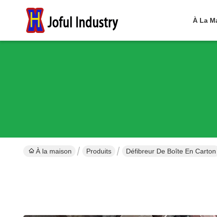
À La M
À la maison
Produits
Défibreur De Boîte En Carton