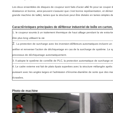
Les deux ensembles de disques de coupeur sont faits d'acier allié fin pour se couper
résistance et bonne, ainsi peuvent s'assurer que c'est bonne représentation, et démonta
grande machine de taille), lames que la structure peut être divisée en lames simples de
Caractéristiques principales de
défibreur industriel de boîte en carton
1.
le coupeur soumis à un traitement thermique de haut alliage pendant la vie extra-longu
être plus long utilisant la vie
2.
La protection de surcharge avec les inversion-défibreurs automatiques incluent u
arrêter et renverser l'action de déchiquetage en cas de la surcharge de système. Le 
processus de déchiquetage automatiquement.
3. Il adopte le système de contrôle de PLC, la protection automatique de surcharge et l'
4. Le cadre externe est fait de plats épais superbes avec la structure mélangée après 
puissant avec les angles larges et l'admission d'énorme-diamètre de sorte que des mati
écrasées.
Photo de machine