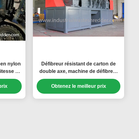
 en nylon
Défibreur résistant de carton de
itesse de
double axe, machine de défibreur
e/carton
de carton de carton
prix
Obtenez le meilleur prix