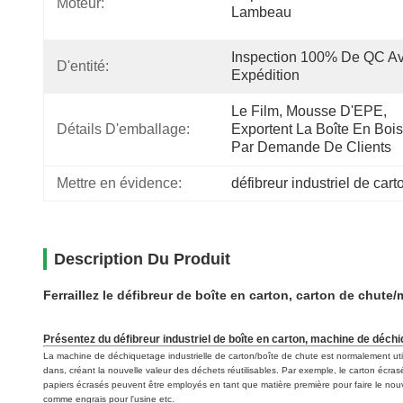
Moteur:
Lambeau
Inspection 100% De QC Av
D'entité:
Expédition
Le Film, Mousse D'EPE, 
Détails D'emballage:
Exportent La Boîte En Bois
Par Demande De Clients
Mettre en évidence:
défibreur industriel de cart
Description Du Produit
Ferraillez le défibreur de boîte en carton, carton de chut
Présentez du
défibreur industriel de boîte en carton, machine de déch
La machine de déchiquetage industrielle de carton/boîte de chute
est normalement uti
dans, créant la nouvelle valeur des déchets réutilisables. Par exemple, le carton écr
papiers écrasés peuvent être employés en tant que matière première pour faire le nou
comme
engrais pour l'usine etc.