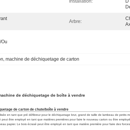
Installation:
D'
De
ant 
Ch
Arbre:
Ax
/ou 
on
, 
machine de déchiquetage de carton
e/machine de déchiquetage de boîte à vendre
iquetage de carton de chute/boîte à vendre
lisée en tant que pré défibreur pour le déchiquetage brut, grand de taille de lambeau de petits m
asé peut être employé en tant que matières premières pour faire le nouveau carton ou être employé
veau papier. Le bois écrasé peut être employé en tant que matière première pour faire des forces