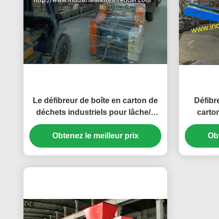
Le défibreur de boîte en carton de
Défibr
déchets industriels pour lâche/a
carto
emballé le type vieux vêtements
tourner
Obtenez le meilleur prix
Obt