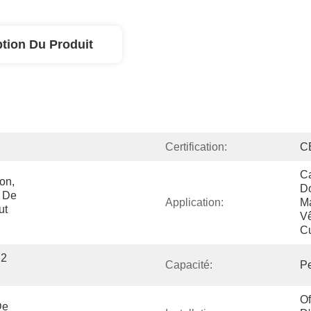
ption Du Produit
Certification:
C
Ca
n, 
Do
 De 
Application:
Ma
t 
Vê
Cu
2 
Capacité:
Pe
Of
e 