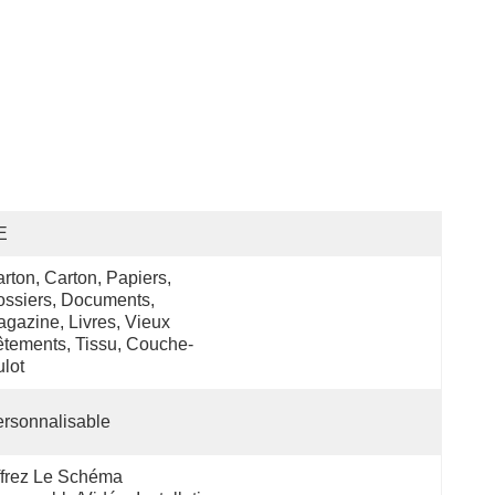
E
rton, Carton, Papiers, 
ssiers, Documents, 
gazine, Livres, Vieux 
tements, Tissu, Couche-
lot
rsonnalisable
frez Le Schéma 