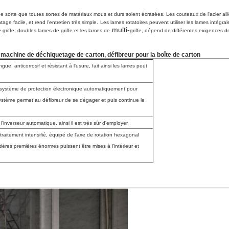
 de sorte que toutes sortes de matériaux mous et durs soient écrasées.
Les couteaux de l'acier all
ge facile, et rend l'entretien très simple.
Les lames rotatoires peuvent utiliser les lames intégr
multi-
 griffe, doubles lames de griffe et les lames de
griffe, dépend de différentes exigences 
, machine de déchiquetage de carton, défibreur pour la boîte de carton
e, anticorrosif et résistant à l'usure, fait ainsi les lames peut
n système de protection électronique automatiquement pour
système permet au défibreur de se dégager et puis continue le
inverseur automatique, ainsi il est très sûr d'employer.
traitement intensifié, équipé de l'axe de rotation hexagonal
ères premières énormes puissent être mises à l'intérieur et