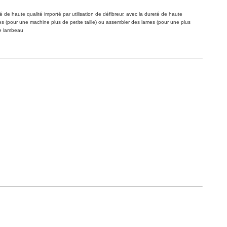
ié de haute qualité importé par utilisation de défibreur, avec la dureté de haute
ales (pour une machine plus de petite taille) ou assembler des lames (pour une plus
de lambeau