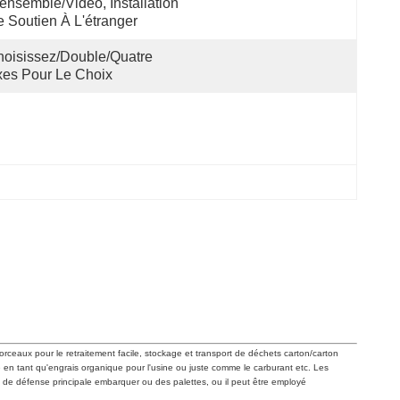
ensemble/vidéo, Installation 
 Soutien À L'étranger
oisissez/double/quatre 
es Pour Le Choix
orceaux pour le retraitement facile, stockage et transport de déchets carton/carton
 en tant qu'engrais organique pour l'usine ou juste comme le carburant etc. Les
 de défense principale embarquer ou des palettes, ou il peut être employé