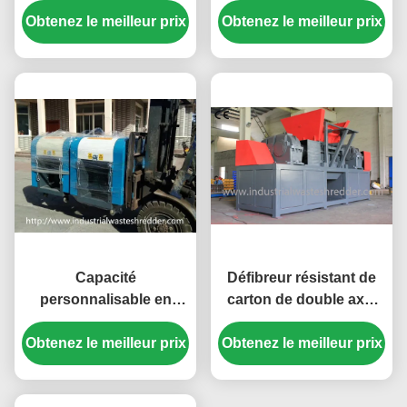
Obtenez le meilleur prix
emballé le type vieux
Obtenez le meilleur prix
conception tordue de
vêtements
couteau
Capacité
Défibreur résistant de
personnalisable en
carton de double axe,
nylon de cisaillement à
machine de défibreur de
Obtenez le meilleur prix
grande vitesse de
Obtenez le meilleur prix
carton de carton
défibreur de boîte en
soie/carton