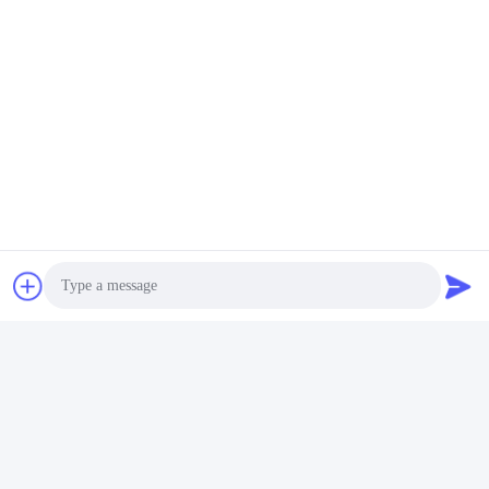
Hangzhou Joful Industry Co., Ltd
E-mail
ada.zhang@jofulindustry.com
Notre adresse
Adresse
No.1 Rd, région d'industrie de Dongzhou, secteur de Fuyang,
ville de Hangzhou, Chine, 311400
Télégramme
86-571-63559816
Photo
Video Call