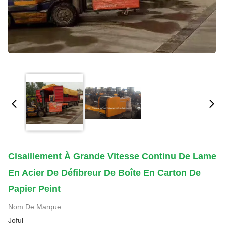
Cisaillement À Grande Vitesse Continu De Lame
En Acier De Défibreur De Boîte En Carton De
Papier Peint
Nom De Marque:
Joful