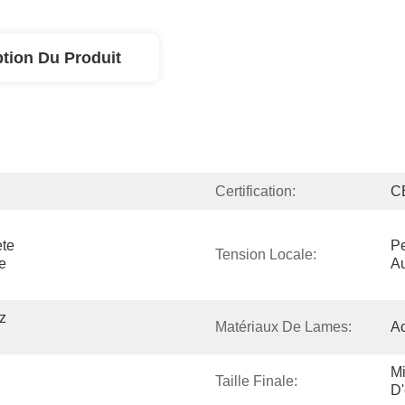
ption Du Produit
Certification:
C
te 
Pe
Tension Locale:
 
A
 
Matériaux De Lames:
Ac
Mi
Taille Finale:
D'