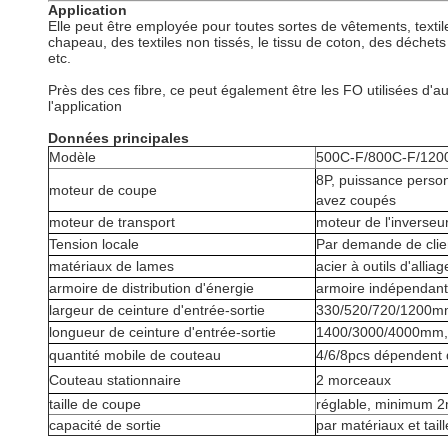
Application
Elle peut être employée pour toutes sortes de vêtements, textil
chapeau, des textiles non tissés, le tissu de coton, des déchets de r
etc.
Près des ces fibre, ce peut également être les FO utilisées d'au
l'application
Données principales
Modèle
500C-F/800C-F/120
8P, puissance perso
moteur de coupe
avez coupés
moteur de transport
moteur de l'inverseur
Tension locale
Par demande de clie
matériaux de lames
acier à outils d'alliag
armoire de distribution d'énergie
armoire indépendan
largeur de ceinture d'entrée-sortie
330/520/720/1200
longueur de ceinture d'entrée-sortie
1400/3000/4000mm, 
quantité mobile de couteau
4/6/8pcs dépendent 
Couteau stationnaire
2 morceaux
taille de coupe
réglable, minimum 
capacité de sortie
par matériaux et tail