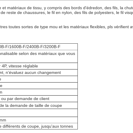
e et matériaux de tissu, y compris des bords d'édredon, des fils, la chu
este de chaussures, le fil en nylon, des fils de polyesters, le fil visqueux,
tres toutes sortes de type mou et les matériaux flexibles, pls vérifient
0B-F/1600B-F/2400B-F/3200B-F
nnalisable selon des matériaux que vous
 4P, vitesse réglable
nt, n'évaluez aucun changement
e
te
mm
ou par demande de client
de la demande de taille de coupe
2mm
le différents de coupe, jusqu'aux tonnes