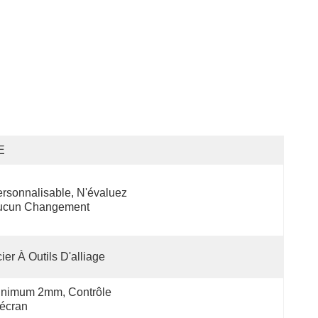
E
rsonnalisable, N'évaluez 
ucun Changement
ier À Outils D'alliage
nimum 2mm, Contrôle 
écran