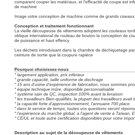
comparent couper les matériaux, et l'efficacité de coupe est inf
de machine
Image votre conception de machine comme de grands ciseaux, co
Conception et traitement fonctionnant
La vieille découpeuse de vêtements adoptent les couteaux tordu
oblique international de rouleau de bouton la conception de ci
de puissance et haut effency
Les déchets introduisant dans la chambre de déchiquetage par la 
ceinture de sortie que la coupure rapièce
Pourquoi choisissez-nous
* largement application, prix inférieur
* grande capacité, taille uniforme de dischrage
* 15 ans d'usine d'expérience de fabrication, nous sommes pro
* équipe technique mûre, disponible personnalisable
* système sain de QC, inspection 100% avant la livraison
* les travailleurs Bien-qualifiés, la plupart des travailleurs avai
* la capacité forte d'approvisionnement, l'annuaire 700 place
* dans le service de temps, toutes vos questions seront répons
* l'expérience du marché global, a l'agent de vente à Taïwan, 
* CE/UL et toute autre certification disponibles pour votre impo
Description au sujet de la découpeuse de vêtements