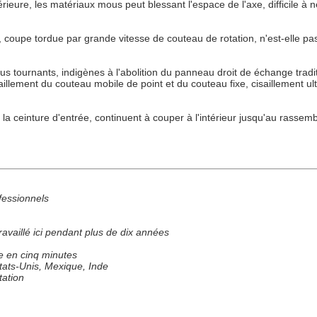
érieure, les matériaux mous peut blessant l'espace de l'axe, difficile à 
upe tordue par grande vitesse de couteau de rotation, n'est-elle pas
s tournants, indigènes à l'abolition du panneau droit de échange tradit
saillement du couteau mobile de point et du couteau fixe, cisaillement 
ceinture d'entrée, continuent à couper à l'intérieur jusqu'au rassembleme
fessionnels
t travaillé ici pendant plus de dix années
e en cinq minutes
Etats-Unis, Mexique, Inde
rtation