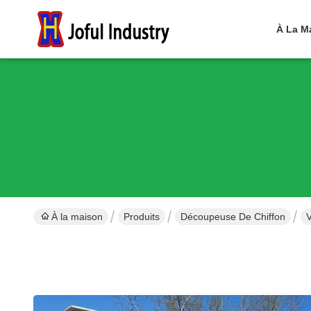
À La M
À la maison
Produits
Découpeuse De Chiffon
V