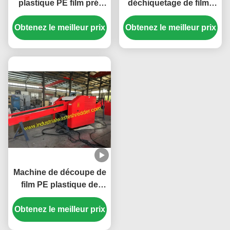
plastique PE film pré-
déchiquetage de films
créateur machine, mini
plastiques pour
Obtenez le meilleur prix
économique machine
Obtenez le meilleur prix
l'agriculture
de concassage pour le
Cruseuseuse de films
film plastique,
de serre HDPE
économiser de
l'espace.7Moteur de
coupe de 0,5 kW
Machine de découpe de
film PE plastique de
1600F Machine de
Obtenez le meilleur prix
découpage de film
électromagnétique de