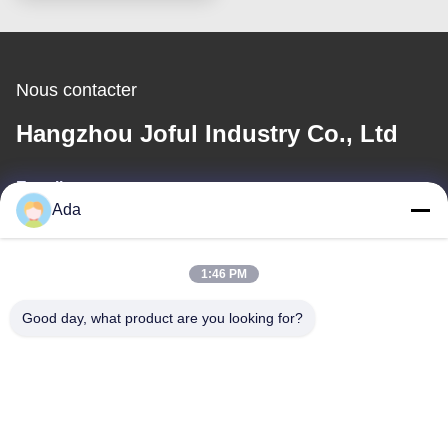
haute efficacité CE
Nous contacter
Hangzhou Joful Industry Co., Ltd
E-mail
Ada
ada.zhang@jofulindustry.com
1:46 PM
Notre adresse
Good day, what product are you looking for?
Adresse
No.1 Rd, région d'industrie de Dongzhou, secteur de Fuyang,
ville de Hangzhou, Chine, 311400
Télégramme