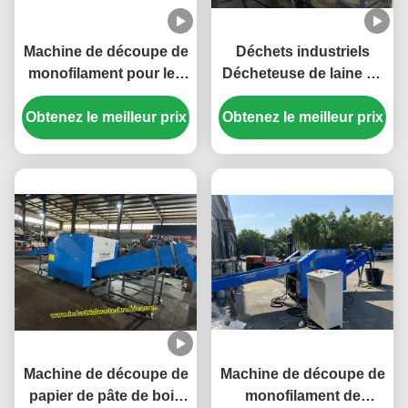
Machine de découpe de
Déchets industriels
monofilament pour les
Décheteuse de laine de
fils de PP PP HDPE
mouton, de laine de
Obtenez le meilleur prix
PA,capacité de 300 à
Obtenez le meilleur prix
chèvre et de laine de
2000 kg par heure
chèvre Décheteuse
personnalisée Capacité
et taille de décharge
Faible consommation
d'énergie
Machine de découpe de
Machine de découpe de
papier de pâte de bois
monofilament de