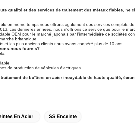
te qualité et des services de traitement des métaux fiables, ne c
le en même temps nous offrons également des services complets de fa
013, ces dernières années, nous n'offrions ce service que pour le marc
ydable OEM pour le marché japonais par l'intermédiaire de sociétés co
marché britannique.
ts et les plus anciens clients nous avons coopéré plus de 10 ans.
avons-nous fournis?
le.
dable
nes de production de véhicules électriques
traitement de boîtiers en acier inoxydable de haute qualité, écra
intes En Acier
SS Enceinte