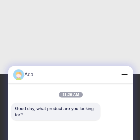
Ada
11:26 AM
Notre adresse
Good day, what product are you looking 
Adresse
for?
No.1 Rd, région d'industrie de Dongzhou, secteur
de Fuyang, ville de Hangzhou, Chine, 311400