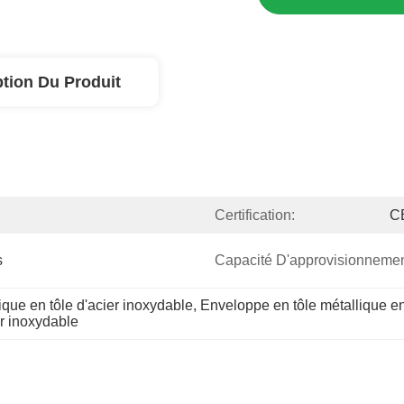
ption Du Produit
Certification:
C
s
Capacité D'approvisionnemen
ue en tôle d'acier inoxydable
, 
Enveloppe en tôle métallique e
r inoxydable