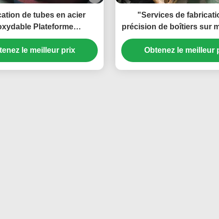
cation de tubes en acier
"Services de fabricati
oxydable Plateforme
précision de boîtiers sur
itation médicale en acier
acier inoxydable pour app
ydable, équipement de
enez le meilleur prix
Obtenez le meilleur 
industrielles
e des noix, transformation
brication de composants
iques à échelle multi-têtes
 qualité alimentaire