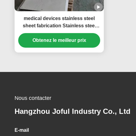
medical devices stainless steel
sheet fabrication Stainless steel
sheet metal parts are customized
and processed according to
Obtenez le meilleur prix
drawings, with export quality
Nous contacter
Hangzhou Joful Industry Co., Ltd
E-mail