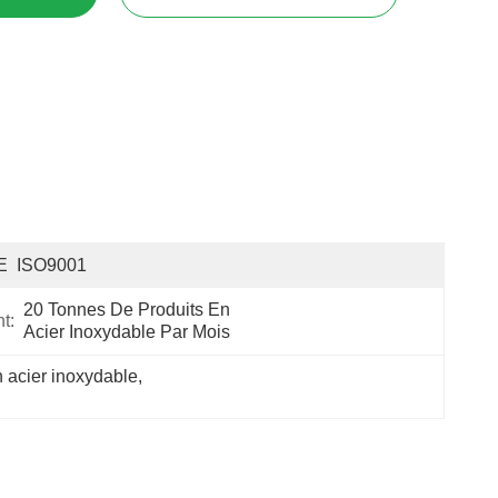
E  ISO9001
20 Tonnes De Produits En 
t:
Acier Inoxydable Par Mois
n acier inoxydable
, 