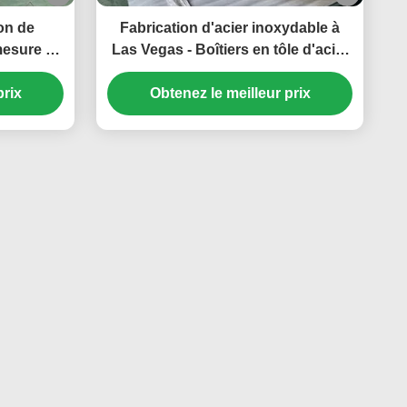
on de
Fabrication d'acier inoxydable à
 mesure en
Las Vegas - Boîtiers en tôle d'acier
lications
inoxydable pour l'industrie
prix
médicale et composants de
Obtenez le meilleur prix
balances électroniques multi-têtes
pour machines alimentaires