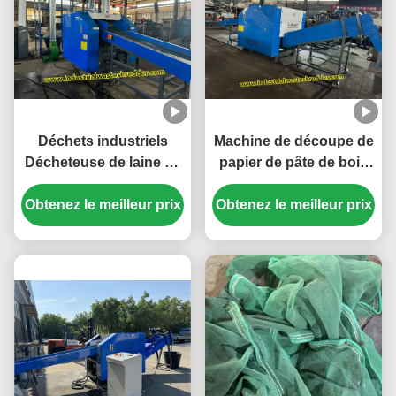
Déchets industriels
Machine de découpe de
Décheteuse de laine de
papier de pâte de bois
mouton, de laine de
1600F concasseur de
Obtenez le meilleur prix
chèvre et de laine de
Obtenez le meilleur prix
déchets de papier avec
chèvre Décheteuse
une capacité de 1000 kg
personnalisée Capacité
/ h et une longueur de
et taille de décharge
convoyeur
Faible consommation
personnalisée
d'énergie