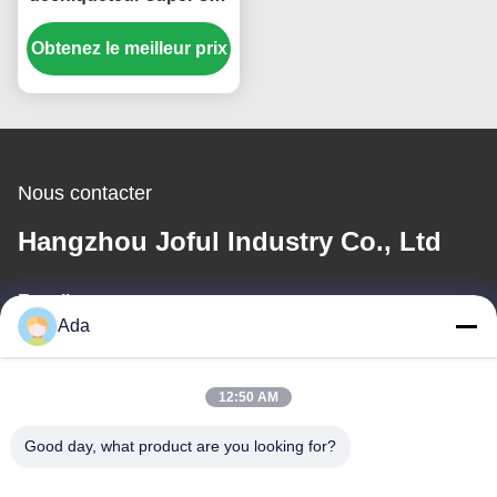
broyeur de moulin
Obtenez le meilleur prix
capacité personnalisée
taille de décharge
Nous contacter
Hangzhou Joful Industry Co., Ltd
E-mail
Ada
ada.zhang@jofulindustry.com
12:50 AM
Notre adresse
Good day, what product are you looking for?
Adresse