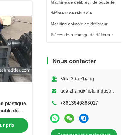
Machine de défibreur de bouteille
défibreur de rebut d'e
Machine animale de défibreur
Pièces de rechange de défibreur
Nous contacter
Mrs. Ada.Zhang
ada.zhang@jofulindustry.com
+8613646868017
n plastique
ouble de
 de déchets
ur prix
rosif