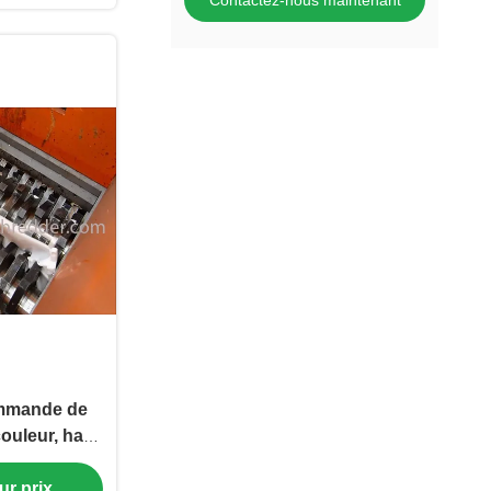
Contactez-nous maintenant
ommande de
couleur, haut
étallique de
ur prix
uple