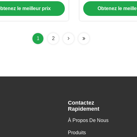
la palette en bois de rebut
les déchets solides 
btenez le meilleur prix
Obtenez le meille
1
2
Contactez
Rapidement
À Propos De Nous
Produits