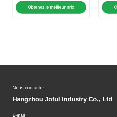
avec le système de séparation
pour 
Obtenez le meilleur prix
O
magnétique
Nous contacter
Hangzhou Joful Industry Co., Ltd
E-mail