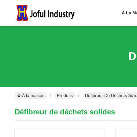
À La M
D
À la maison
Produits
Défibreur De Déchets Soli
Défibreur de déchets solides