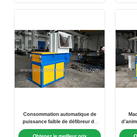
Consommation automatique de
Mac
puissance faible de défibreur de
d'anima
déchets solides pour les bouteilles
d'axe
Obtenez le meilleur prix
O
en plastique d'ANIMAL FAMILIER