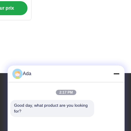
municipaux
ur prix
Ada
2:17 PM
Notre adresse
Good day, what product are you looking 
Adresse
for?
No.1 Rd, région d'industrie de Dongzhou, secteur
de Fuyang, ville de Hangzhou, Chine, 311400