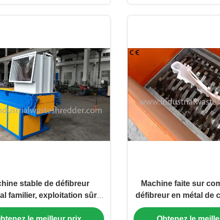
hine stable de défibreur
Machine faite sur c
l familier, exploitation sûre
défibreur en métal de 
 de défibreur en plastique
défibreur de tambour m
btenez le meilleur prix
Obtenez le meille
simple de bouteille
déchets de co