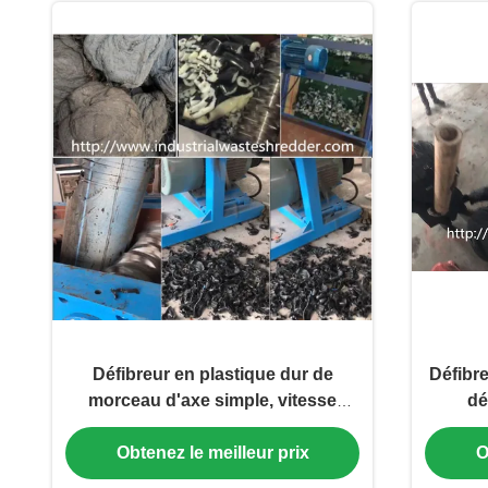
Défibreur en plastique dur de
Défibr
morceau d'axe simple, vitesse
dé
douce de défibreur en plastique de
indu
Obtenez le meilleur prix
O
tuyau de HDPE