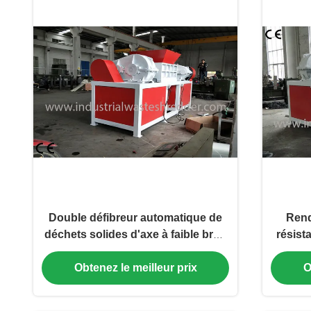
Double défibreur automatique de
Rend
déchets solides d'axe à faible bruit
résist
pour le tambour en plastique
déc
Obtenez le meilleur prix
O