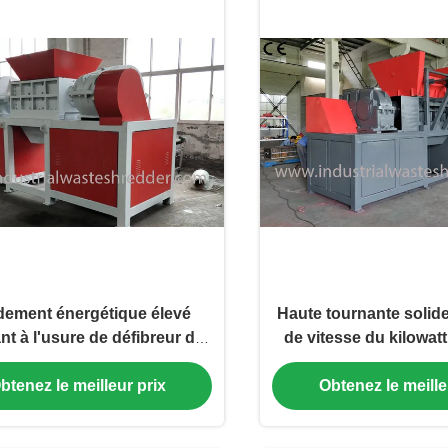
ement énergétique élevé
Haute tournante solid
ant à l'usure de défibreur de
de vitesse du kilowatt
hets solides de cadre de
défibreur 37 de 
btenez le meilleur prix
Obtenez le meille
mitraille
déchiquetant l'eff