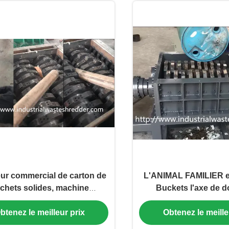
eur commercial de carton de
L'ANIMAL FAMILIER e
chets solides, machine
Buckets l'axe de d
strielle du destructeur de
machine de défibreur
btenez le meilleur prix
Obtenez le meille
papier
solides anti-cor