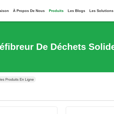
aison
À Propos De Nous
Produits
Les Blogs
Les Solutions
éfibreur De Déchets Solid
des Produits En Ligne