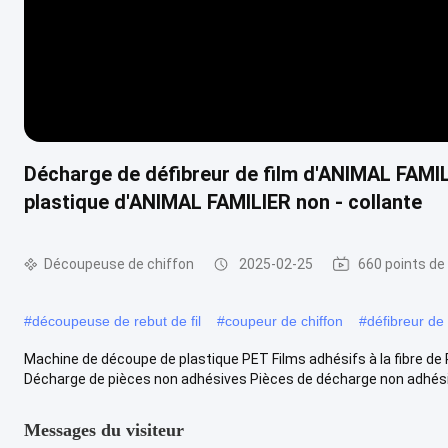
Décharge de défibreur de film d'ANIMAL FAMIL
plastique d'ANIMAL FAMILIER non - collante
Découpeuse de chiffon
2025-02-25
660 points de
#
découpeuse de rebut de fil
#
coupeur de chiffon
#
défibreur de 
Machine de découpe de plastique PET Films adhésifs à la fibre d
Décharge de pièces non adhésives Pièces de décharge non adhésiv
Messages du visiteur