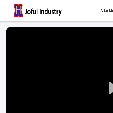
À La M