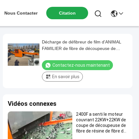
Nous Contacter
Citation
Décharge de défibreur de film d'ANIMAL
FAMILIER de fibre de découpeuse de
feuille de plastique d'ANIMAL FAMILIER
non - collante
Contactez-nous maintenant
En savoir plus
Vidéos connexes
2400F a senti le moteur
couvrant 22KW+22KW de
coupe de découpeuse de
fibre de résine de fibre de
verre