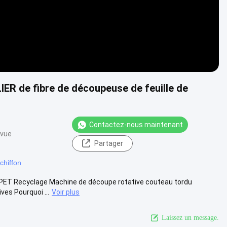
IER de fibre de découpeuse de feuille de
Contactez-nous maintenant
 vue
Partager
chiffon
e PET Recyclage Machine de découpe rotative couteau tordu
es Pourquoi ...
Voir plus
Laissez un message.