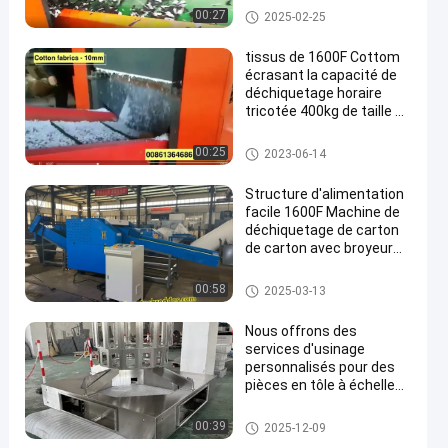
Découpeuse de chiffon
00:27
2025-02-25
tissus de 1600F Cottom
écrasant la capacité de
déchiquetage horaire
tricotée 400kg de taille de
fin du défibreur 10mm de
tissu
Découpeuse de chiffon
00:25
2023-06-14
Structure d'alimentation
facile 1600F Machine de
déchiquetage de carton
de carton avec broyeur
de papier puissant et
taille de décharge
Découpeuse de chiffon
00:58
2025-03-13
réglable
Nous offrons des
services d'usinage
personnalisés pour des
pièces en tôle à échelle
électronique multi-têtes
en acier inoxydable
Services de fabrication en acie
00:39
2025-12-09
basées sur les dessins
r inoxydable